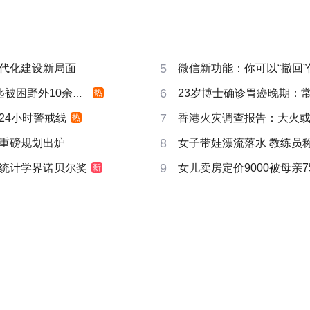
5
代化建设新局面
微信新功能：你可以“撤回
6
被困野外10余小时
23岁博士确诊胃癌晚期：
热
7
24小时警戒线
香港火灾调查报告：大火或由
热
8
重磅规划出炉
女子带娃漂流落水 教练员
9
统计学界诺贝尔奖
女儿卖房定价9000被母亲7
新