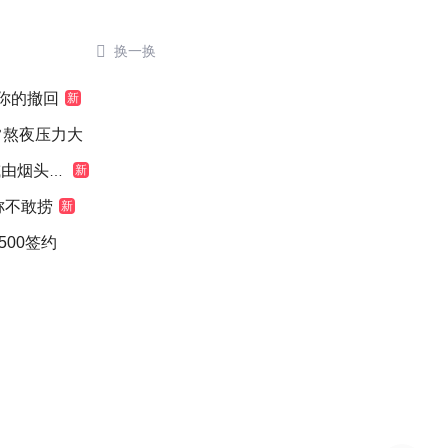

换一换
”你的撤回
新
常熬夜压力大
烟头引起
新
称不敢捞
新
500签约