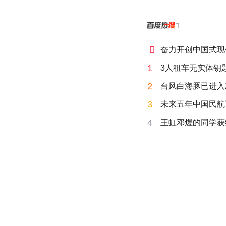


奋力开创中国式现
1
3人租车无实体钥匙
2
台风白海豚已进入
3
未来五年中国民航
4
王虹邓煜的同学获